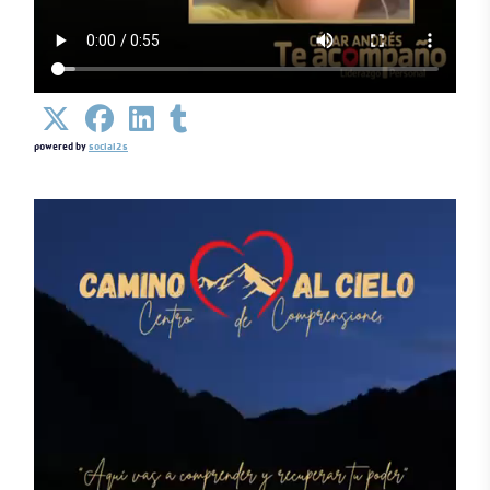
powered by
social2s
Detalles