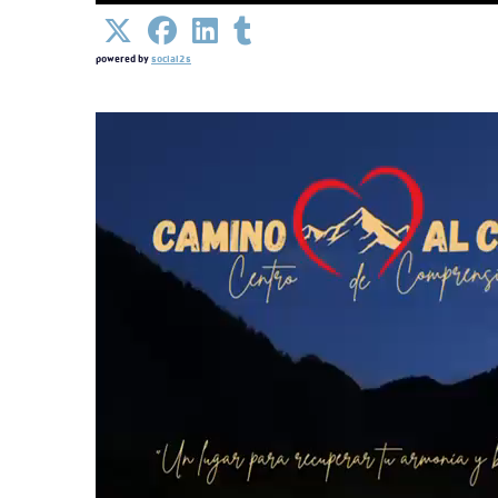
powered by
social2s
Detalles