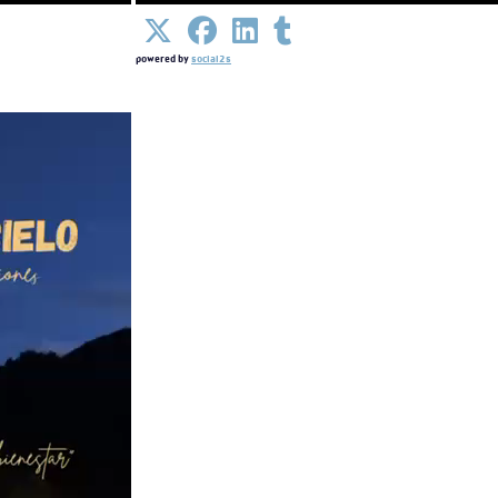
powered by
social2s