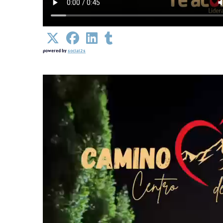
powered by
social2s
Detalles