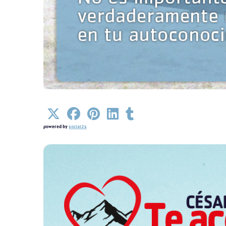
Detalles
powered by
social2s