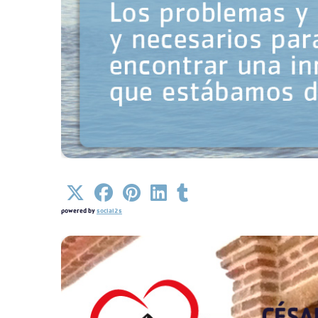
Detalles
powered by
social2s