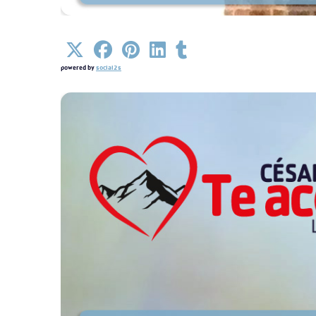
Detalles
powered by
social2s