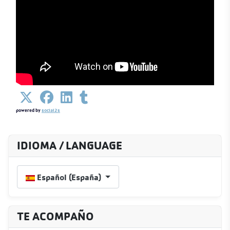
powered by
social2s
IDIOMA / LANGUAGE
Seleccione su idioma
Español (España)
TE ACOMPAÑO